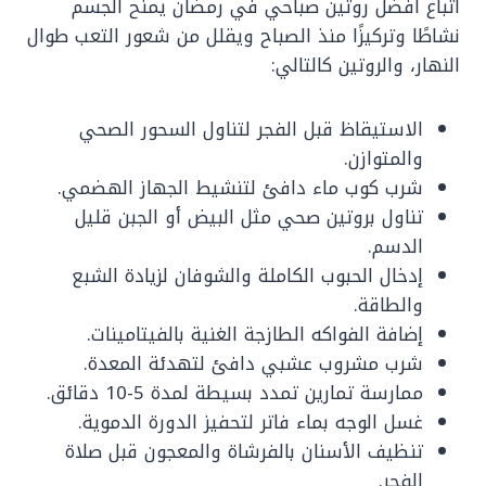
اتباع افضل روتين صباحي في رمضان يمنح الجسم
نشاطًا وتركيزًا منذ الصباح ويقلل من شعور التعب طوال
النهار، والروتين كالتالي:
الاستيقاظ قبل الفجر لتناول السحور الصحي
والمتوازن.
شرب كوب ماء دافئ لتنشيط الجهاز الهضمي.
تناول بروتين صحي مثل البيض أو الجبن قليل
الدسم.
إدخال الحبوب الكاملة والشوفان لزيادة الشبع
والطاقة.
إضافة الفواكه الطازجة الغنية بالفيتامينات.
شرب مشروب عشبي دافئ لتهدئة المعدة.
ممارسة تمارين تمدد بسيطة لمدة 5-10 دقائق.
غسل الوجه بماء فاتر لتحفيز الدورة الدموية.
تنظيف الأسنان بالفرشاة والمعجون قبل صلاة
الفجر.