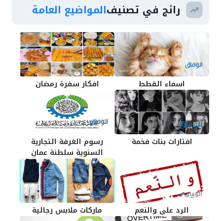
رائج في تصنيف
المواضيع العامة
اسماء القطط
افكار سفرة رمضان
افتارات بنات فخمة
رسوم الغرفة التجارية
السنوية سلطنة عمان
الرد على والنعم
ماركات ملابس رجالية