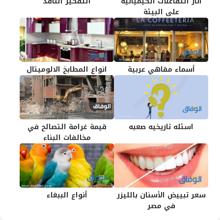
اثار التفاعلات الكيميائية
التفكير الناقد
على البيئة
أسماء مقاهي عربية
انواع المطابخ الالوميتال
اسئله تاريخيه صعبه
قيمة غرامة التصالح في
مخالفات البناء
سعر تبييض الأسنان بالليزر
أنواع الببغاء
في مصر