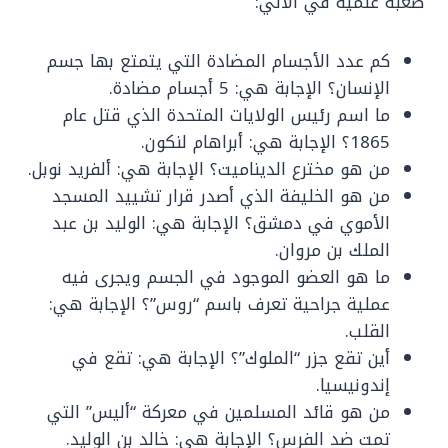
صعبة علمية في الآتي:
كم عدد الأجسام المضادة التي يتمتع بها جسم
الإنسان؟ الإجابة هي: 5 أجسام مضادة.
ما اسم رئيس الولايات المتحدة الذي قتل عام
1865؟ الإجابة هي: أبراهام لنكون.
من هو مخترع الديناميت؟ الإجابة هي: ألفريد نوبل.
من هو الخليفة الذي أصدر قرار تشييد المسجد
الأموي في دمشق؟ الإجابة هي: الوليد بن عبد
الملك بن مروان.
ما هو العضو الموجود في الجسم ويجرى فيه
عملية جراحية تعرف باسم “روس”؟ الإجابة هي:
القلب.
أين تقع جزر “الملوك”؟ الإجابة هي: تقع في
إندونيسيا.
من هو قائد المسلمين في معركة “أليس” التي
تمت ضد الفرس؟ الإجابة هي: خالد بن الوليد.